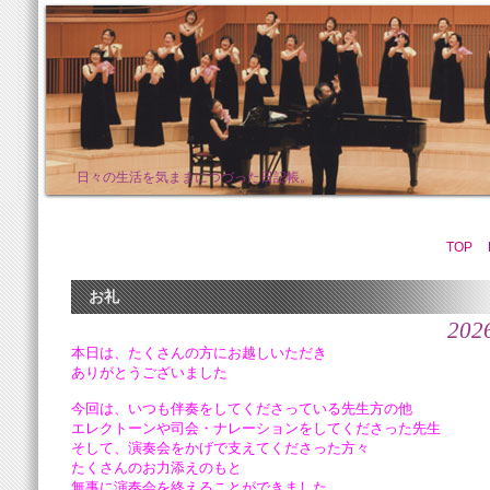
日々の生活を気ままにつづった日記帳。
TOP
お礼
202
本日は、たくさんの方にお越しいただき
ありがとうございました
今回は、いつも伴奏をしてくださっている先生方の他
エレクトーンや司会・ナレーションをしてくださった先生
そして、演奏会をかげで支えてくださった方々
たくさんのお力添えのもと
無事に演奏会を終えることができました