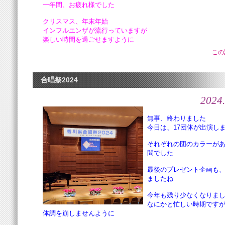
一年間、お疲れ様でした
クリスマス、年末年始
インフルエンザが流行っていますが
楽しい時間を過ごせますように
この
合唱祭2024
2024.
無事、終わりました
今日は、17団体が出演し
それぞれの団のカラーが
間でした
最後のプレゼント企画も
ましたね
今年も残り少なくなりま
なにかと忙しい時期です
体調を崩しませんように