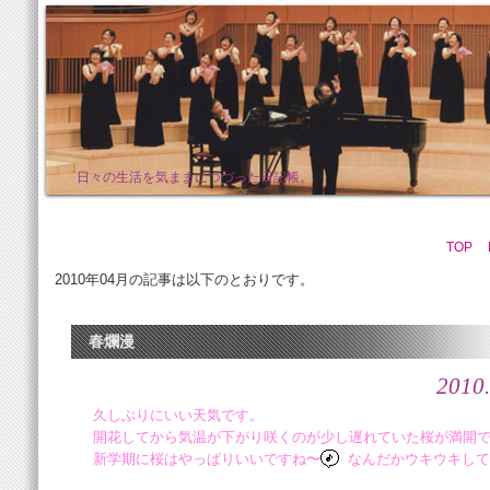
日々の生活を気ままにつづった日記帳。
TOP
2010年04月の記事は以下のとおりです。
春爛漫
2010.
久しぶりにいい天気です。
開花してから気温が下がり咲くのが少し遅れていた桜が満開
新学期に桜はやっぱりいいですね〜
なんだかウキウキして