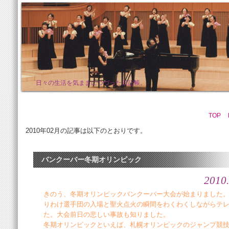
日々の生活を気ままにつづった日記帳。
TOP
2010年02月の記事は以下のとおりです。
バンクーバー冬期オリンピック
2010.
きのう、冬期オリンピックバンクーバー大会が始まりました
りわけ選手団の入場と聖火点火の瞬間をわくわくしながらテ
た。大会前日の悲しい事故も知りました。
冬期オリンピックといえば、札幌オリンピックのジャンプ競