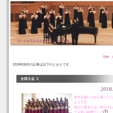
日々の生活を気ままにつづった日記帳。
TOP
2018年08月の記事は以下のとおりです。
全国大会 ２
2018.
幸せを感じながら過ごし
ようです
喜びに浸るには、松山か
ても短い時間でした