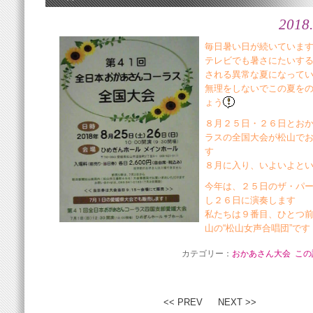
2018.
毎日暑い日が続いていま
テレビでも暑さにたいす
される異常な夏になって
無理をしないでこの夏を
ょう
８月２５日・２６日とお
ラスの全国大会が松山で
す
８月に入り、いよいよと
今年は、２５日のザ・パ
し２６日に演奏します
私たちは９番目、ひとつ
山の“松山女声合唱団”です
カテゴリー：
おかあさん大会
この
<< PREV
NEXT >>