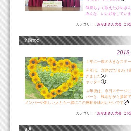
気持ちよく歌えたひめぎ
みんな、いい顔をしてい
カテゴリー：
おかあさん大会
この
全国大会
2018.
４年に一度の大きなステ
今年は、念願の“ひまわり
きました
ヤッター
４年後は、今日ステージ
バーと、残念ながら参加
メンバーや新しい人とも一緒にこの感動を味わいたいです
カテゴリー：
おかあさん大会
この
８月