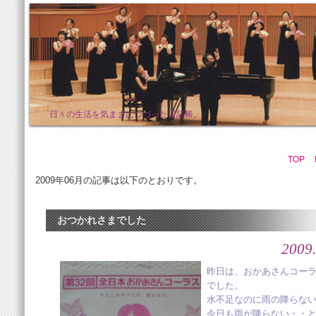
日々の生活を気ままにつづった日記帳。
TOP
2009年06月の記事は以下のとおりです。
おつかれさまでした
2009.
昨日は、おかあさんコー
でした。
水不足なのに雨の降らな
今日も雨が降らない・・