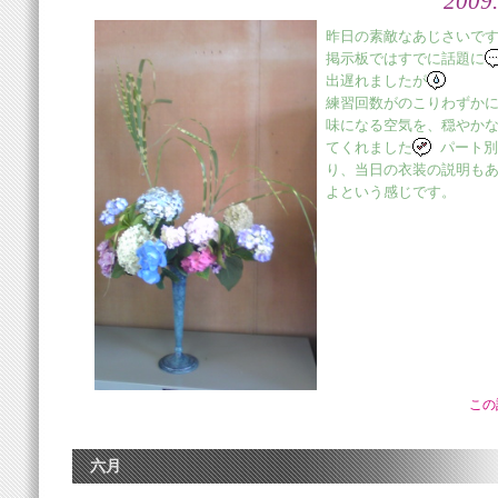
2009.
昨日の素敵なあじさいで
掲示板ではすでに話題に
出遅れましたが
練習回数がのこりわずか
味になる空気を、穏やか
てくれました
パート別
り、当日の衣装の説明も
よという感じです。
この
六月