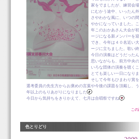
家をでましたが、練習会
にむかう途中、いったん
さやわかな風に、いつの
やかになっていました。
年このおかあさん大会が
ージになる新メンバーを
でき、今年は４０名近い
ージに立ちました。歌い
今日の演奏はどうだった
思いながらも、前方中央
いろな団体の演奏を聴く
とても楽しい一日になり
そして今年もひまわり賞
選考委員の先生方からお褒めの言葉や今後の課題を頂戴し、
年以上のもりあがりになりました
今日から気持ちをきりかえて、七月は合唱祭ですね
この
色とりどり