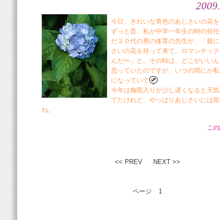
2009.
今日、きれいな青色のあじさいの花を
ずっと昔、私が中学一年生の時の担任
だ３０代の男の体育の先生が、「庭に
さいの花を持って来て。ロマンチック
んだ〜」と。その時は、どこがいいん
思っていたのですが、いつの間にか私
になっていて
今年は梅雨入りが少し遅くなると天気
てたけれど、やっぱりあじさいには雨
ね。
この
<< PREV
NEXT >>
ページ
1