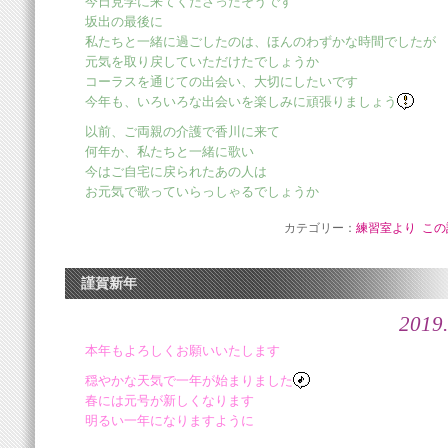
今日見学に来てくださったそうです
坂出の最後に
私たちと一緒に過ごしたのは、ほんのわずかな時間でしたが
元気を取り戻していただけたでしょうか
コーラスを通じての出会い、大切にしたいです
今年も、いろいろな出会いを楽しみに頑張りましょう
以前、ご両親の介護で香川に来て
何年か、私たちと一緒に歌い
今はご自宅に戻られたあの人は
お元気で歌っていらっしゃるでしょうか
カテゴリー：
練習室より
この
謹賀新年
2019.
本年もよろしくお願いいたします
穏やかな天気で一年が始まりました
春には元号が新しくなります
明るい一年になりますように