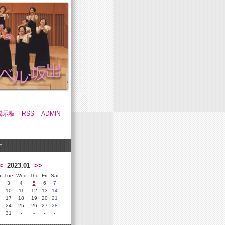
掲示板
RSS
ADMIN
r
<
2023.01
>>
n
Tue
Wed
Thu
Fri
Sat
3
4
5
6
7
10
11
12
13
14
17
18
19
20
21
24
25
26
27
28
31
-
-
-
-