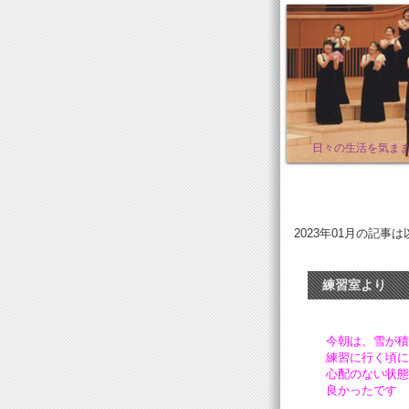
日々の生活を気ま
2023年01月の記事
練習室より
今朝は、雪が積
練習に行く頃に
心配のない状態
良かったです