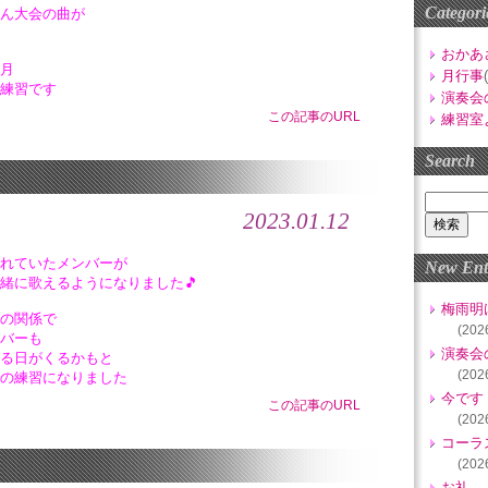
Categori
ん大会の曲が
おかあ
月
月行事
練習です
演奏会
この記事のURL
練習室
Search
2023.01.12
れていたメンバーが
New Ent
緒に歌えるようになりました🎵
梅雨明
の関係で
(202
バーも
演奏会
る日がくるかもと
(202
の練習になりました
今です
この記事のURL
(202
コーラ
(202
お礼