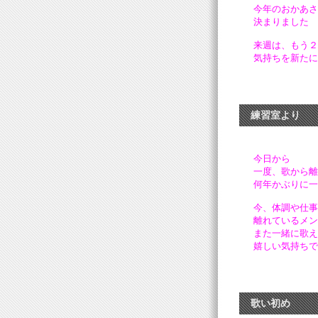
今年のおかあさ
決まりました
来週は、もう２
気持ちを新たに
練習室より
今日から
一度、歌から離
何年かぶりに一
今、体調や仕事
離れているメン
また一緒に歌え
嬉しい気持ちで
歌い初め