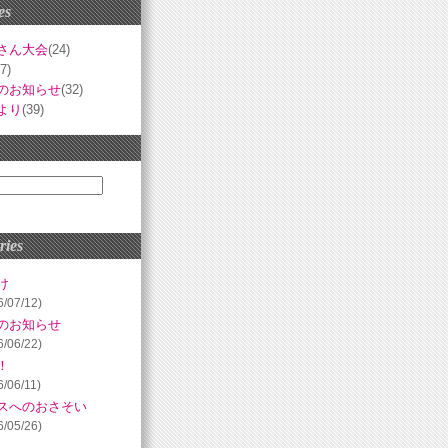
es
さん大会
(24)
(7)
のお知らせ
(32)
より
(39)
ries
け
6/07/12)
のお知らせ
6/06/22)
！
6/06/11)
スへのおさそい
6/05/26)