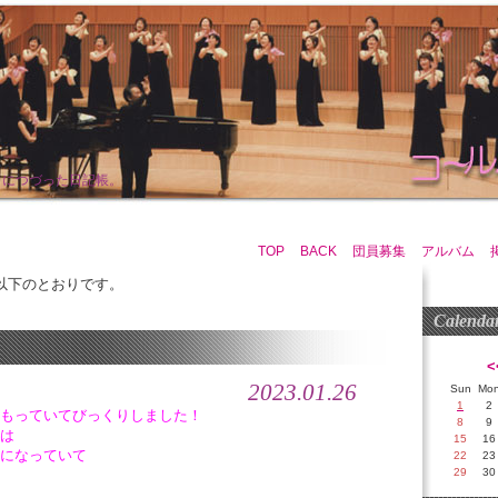
まにつづった日記帳。
TOP
BACK
団員募集
アルバム
は以下のとおりです。
Calenda
<
2023.01.26
Sun
Mo
1
2
もっていてびっくりしました！
8
9
は
15
16
になっていて
22
23
29
30