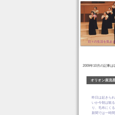
日々の生活を気ま
2009年10月の記事
オリオン座流
昨日は起きられ
いか今朝は観る
り、毛布にくる
新聞では一時間