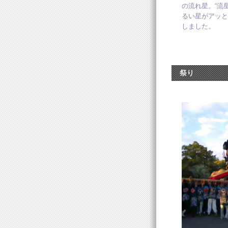
の流れ星。“流
るい星がアッと
しました。
祭り