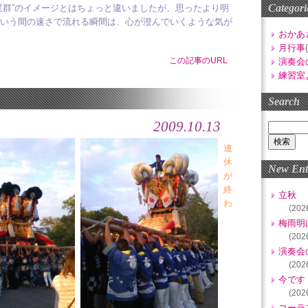
Categori
星群”のイメージとはちょっと違いましたが、思ったより明
いう間の速さで流れる瞬間は、心が澄んでいくような気が
おかあ
月行事
この記事のURL
演奏会
練習室
Search
2009.10.13
連
休
New Ent
が
終
立秋
わ
(202
梅雨明
(202
演奏会
(202
今です
(202
コーラ