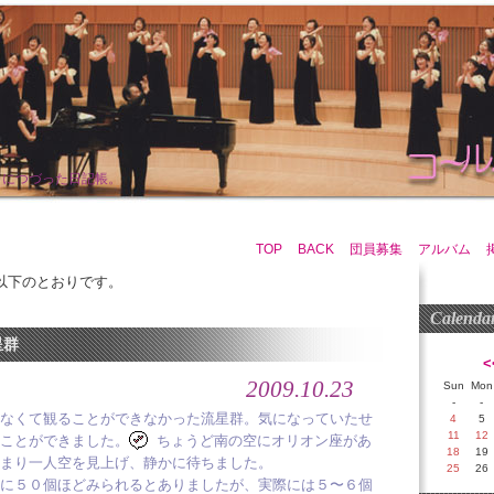
まにつづった日記帳。
TOP
BACK
団員募集
アルバム
は以下のとおりです。
Calenda
星群
<
2009.10.23
Sun
Mon
-
-
なくて観ることができなかった流星群。気になっていたせ
4
5
11
12
ことができました。
ちょうど南の空にオリオン座があ
18
19
まり一人空を見上げ、静かに待ちました。
25
26
に５０個ほどみられるとありましたが、実際には５〜６個