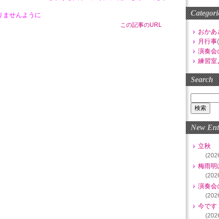
Categori
りませんように
この記事のURL
おかあ
月行事
演奏会
練習室
Search
New Ent
立秋
(202
梅雨明
(202
演奏会
(202
今です
(202