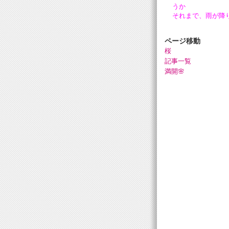
うか
それまで、雨が降
ページ移動
桜
記事一覧
満開🌸