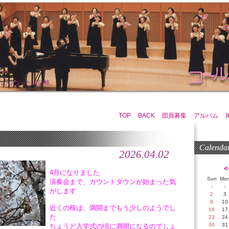
まにつづった日記帳。
TOP
BACK
団員募集
アルバム
Calenda
2026.04.02
<
4月になりました
Sun
Mo
演奏会まで、カウントダウンが始まった気
-
-
がします
2
3
9
10
近くの桜は、満開までもう少しのようでし
16
17
た
23
24
30
31
ちょうど入学式の頃に満開になるのでしょ