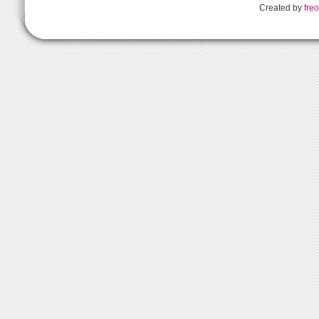
Created by
freo